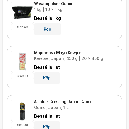
Wasabipulver Qumo
1 kg | 10 x 1 kg
Beställs i
kg
#
7646
Köp
Majonnäs / Mayo Kewpie
Kewpie, Japan, 450 g | 20 x 450 g
Beställs i
st
#
4610
Köp
Asiatisk Dressing Japan, Qumo
Qumo, Japan, 1 L
Beställs i
st
#
8994
Köp