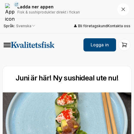
Ladda ner appen
Fisk & sushiprodukter direkt i fickan
Språk
:
Svenska
👤 Bli företagskund
Kontakta oss
Logga in
Juni är här! Ny sushideal ute nu!