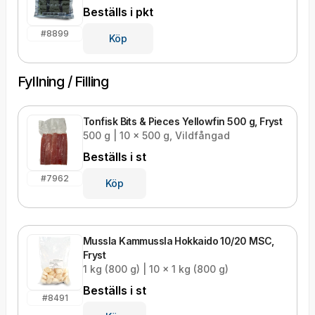
Beställs i
pkt
#
8899
Köp
Fyllning / Filling
Tonfisk Bits & Pieces Yellowfin 500 g, Fryst
500 g | 10 x 500 g, Vildfångad
Beställs i
st
#
7962
Köp
Mussla Kammussla Hokkaido 10/20 MSC,
Fryst
1 kg (800 g) | 10 x 1 kg (800 g)
Beställs i
st
#
8491