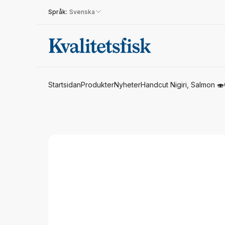
Språk:
Svenska
Startsidan
Produkter
Nyheter
Handcut Nigiri, Salmon 🍣