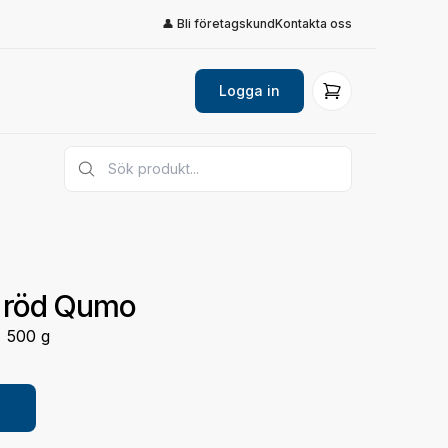
👤 Bli företagskund
Kontakta oss
Logga in
 röd Qumo
x 500 g