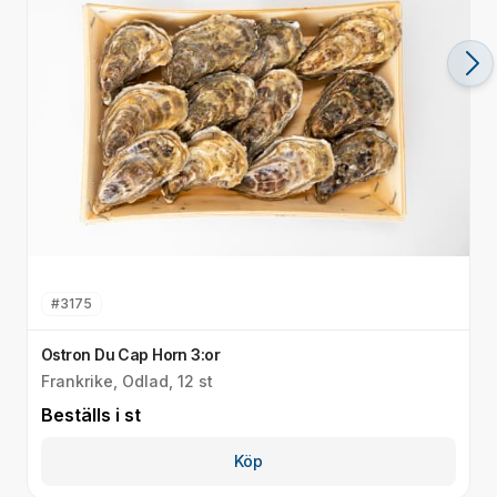
#
3175
Ostron Du Cap Horn 3:or
O
Frankrike, Odlad, 12 st
F
Beställs i
st
B
Köp