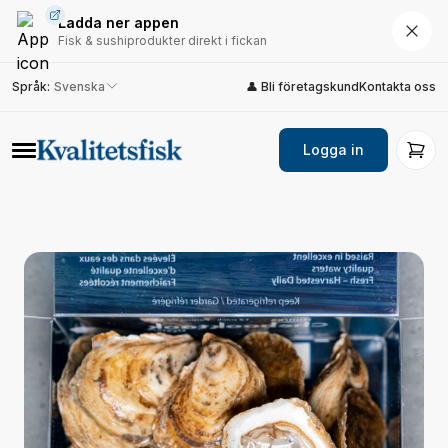
Ladda ner appen
Fisk & sushiprodukter direkt i fickan
Språk
:
Svenska
👤 Bli företagskund
Kontakta oss
Logga in