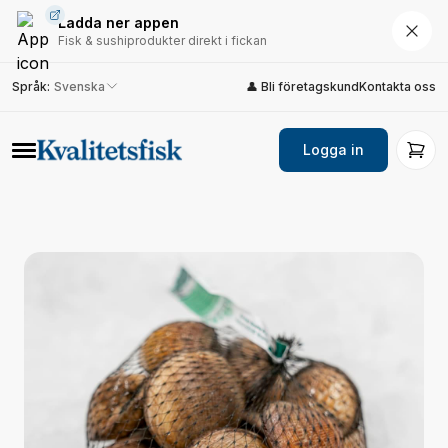
Ladda ner appen
Fisk & sushiprodukter direkt i fickan
Språk
:
Svenska
👤 Bli företagskund
Kontakta oss
Logga in