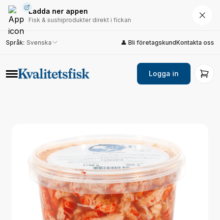
Ladda ner appen
Fisk & sushiprodukter direkt i fickan
Språk
:
Svenska
👤 Bli företagskund
Kontakta oss
Logga in