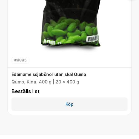
#
8885
Edamame sojabönor utan skal Qumo
E
Qumo, Kina, 400 g | 20 x 400 g
Q
Beställs i
st
B
Köp