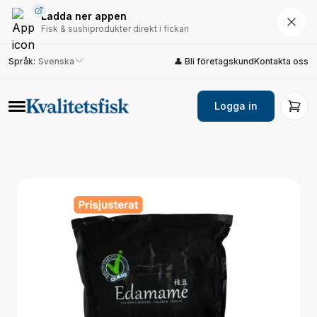
Ladda ner appen
Fisk & sushiprodukter direkt i fickan
Språk
:
Svenska
👤 Bli företagskund
Kontakta oss
Logga in