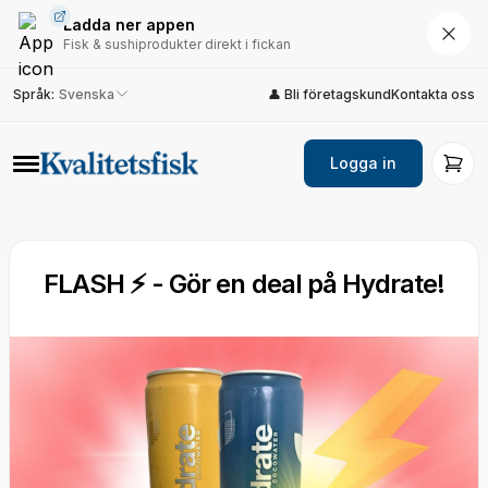
Ladda ner appen
Fisk & sushiprodukter direkt i fickan
Språk
:
Svenska
👤 Bli företagskund
Kontakta oss
Logga in
FLASH ⚡ - Gör en deal på Hydrate!